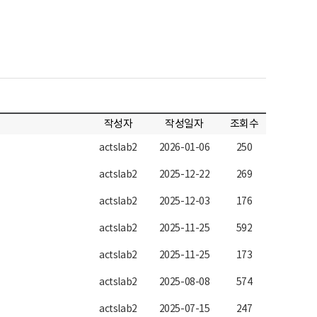
작성자
작성일자
조회수
actslab2
2026-01-06
250
actslab2
2025-12-22
269
actslab2
2025-12-03
176
actslab2
2025-11-25
592
actslab2
2025-11-25
173
actslab2
2025-08-08
574
actslab2
2025-07-15
247